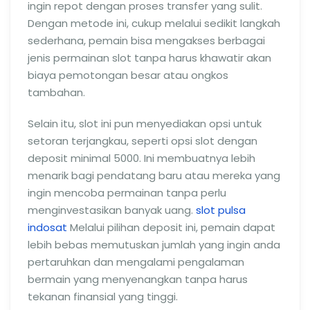
ingin repot dengan proses transfer yang sulit.
Dengan metode ini, cukup melalui sedikit langkah
sederhana, pemain bisa mengakses berbagai
jenis permainan slot tanpa harus khawatir akan
biaya pemotongan besar atau ongkos
tambahan.
Selain itu, slot ini pun menyediakan opsi untuk
setoran terjangkau, seperti opsi slot dengan
deposit minimal 5000. Ini membuatnya lebih
menarik bagi pendatang baru atau mereka yang
ingin mencoba permainan tanpa perlu
menginvestasikan banyak uang.
slot pulsa
indosat
Melalui pilihan deposit ini, pemain dapat
lebih bebas memutuskan jumlah yang ingin anda
pertaruhkan dan mengalami pengalaman
bermain yang menyenangkan tanpa harus
tekanan finansial yang tinggi.