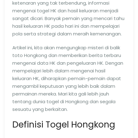
ketenaran yang tak terbendung, informasi
mengenai togel HK dan hasil keluaran menjadi
sangat dicari. Banyak pemain yang mencari tahu
hasil keluaran HK pada hari ini dan mempelajari
pola serta strategi dalam meraih kemenangan.
Artikel ini, kita akan mengungkap misteri di balik
toto Hongkong dan memberikan berita terbaru
mengenai data HK dan pengeluaran HK. Dengan
mempelajari lebih dalam mengenai hasil
keluaran HK, diharapkan pemain-pemain dapat
mengambil keputusan yang lebih baik dalam
permainan mereka. Mari kita gali lebih jauh
tentang dunia togel di Hongkong dan segala
sesuatu yang berkaitan.
Definisi Togel Hongkong