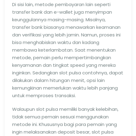
Di sisi lain, metode pembayaran lain seperti
transfer bank dan e-wallet juga menyimpan
keunggulannya masing-masing. Misalnya,
transfer bank biasanya menawarkan keamanan
dan verifikasi yang lebih jamin. Namun, proses ini
bisa menghabiskan waktu dan kadang
membawa keterlambatan. Saat menentukan
metode, pemain perlu mempertimbangkan
kenyamanan dan tingkat speed yang mereka
inginkan. Sedangkan slot pulsa contohnya, dapat
dilakukan dalam hitungan menit, opsi lain
kemungkinan memerlukan waktu lebih panjang
untuk memproses transaksi.
Walaupun slot pulsa memiliki banyak kelebihan,
tidak semua pemain sesuai menggunakan
metode ini. Khususnya bagi para pemain yang
ingin melaksanakan deposit besar, slot pulsa