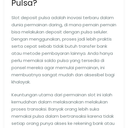
Pulsa?
Slot deposit pulsa adalah inovasi terbaru dalam
dunia permainan daring, di mana pemain pemain
bisa melakukan deposit dengan pulsa seluler.
Dengan menggunakan, proses jadi lebih praktis
serta cepat sebab tidak butuh transfer bank
atau metode pembayaran lainnya. Anda hanya
perlu memakai saldo pulsa yang tersedia di
ponsel mereka agar memulai permainan, ini
membuatnya sangat mudah dan aksesibel bagi
khalayak.
Keuntungan utama dari permainan slot ini ialah
kemudahan dalam melaksanakan melakukan
proses transaksi. Banyak orang lebih suka
memakai pulsa dalam bertransaksi karena tidak
setiap orang punya akses ke rekening bank atau