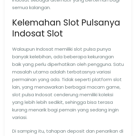
semua kalangan.
Kelemahan Slot Pulsanya
Indosat Slot
Walaupun Indosat memiliki slot pulsa punya
banyak kelebihan, ada beberapa kekurangan
baik yang perlu diperhatikan oleh pengguna. Satu
masalah utama adalah terbatasnya variasi
permainan yang ada. Tidak seperti platform slot
lain, yang menawarkan berbagai macam game,
slot pulsa Indosat cenderung memiliki koleksi
yang lebih lebih sedikit, sehingga bisa terasa
kurang menarik bagi pemain yang sedang ingin
variasi.
Di samping itu, tahapan deposit dan penarikan di