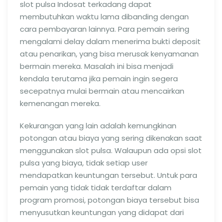
slot pulsa Indosat terkadang dapat
membutuhkan waktu lama dibanding dengan
cara pembayaran lainnya. Para pemain sering
mengalami delay dalam menerima bukti deposit
atau penarikan, yang bisa merusak kenyamanan
bermain mereka. Masalah ini bisa menjadi
kendala terutama jika pemain ingin segera
secepatnya mulai bermain atau mencairkan
kemenangan mereka.
Kekurangan yang lain adalah kemungkinan
potongan atau biaya yang sering dikenakan saat
menggunakan slot pulsa. Walaupun ada opsi slot
pulsa yang biaya, tidak setiap user
mendapatkan keuntungan tersebut. Untuk para
pemain yang tidak tidak terdaftar dalam
program promosi, potongan biaya tersebut bisa
menyusutkan keuntungan yang didapat dari