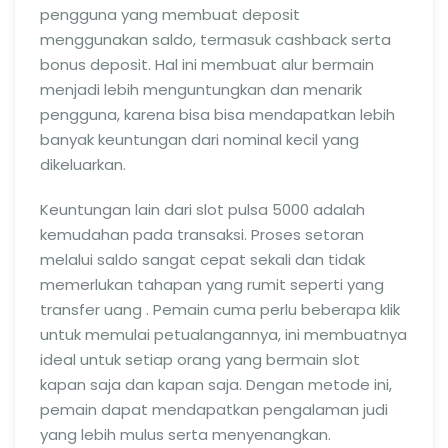
pengguna yang membuat deposit
menggunakan saldo, termasuk cashback serta
bonus deposit. Hal ini membuat alur bermain
menjadi lebih menguntungkan dan menarik
pengguna, karena bisa bisa mendapatkan lebih
banyak keuntungan dari nominal kecil yang
dikeluarkan.
Keuntungan lain dari slot pulsa 5000 adalah
kemudahan pada transaksi. Proses setoran
melalui saldo sangat cepat sekali dan tidak
memerlukan tahapan yang rumit seperti yang
transfer uang . Pemain cuma perlu beberapa klik
untuk memulai petualangannya, ini membuatnya
ideal untuk setiap orang yang bermain slot
kapan saja dan kapan saja. Dengan metode ini,
pemain dapat mendapatkan pengalaman judi
yang lebih mulus serta menyenangkan.