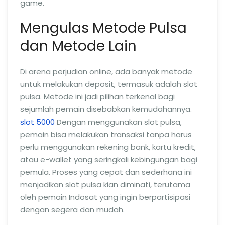
game.
Mengulas Metode Pulsa
dan Metode Lain
Di arena perjudian online, ada banyak metode
untuk melakukan deposit, termasuk adalah slot
pulsa. Metode ini jadi pilihan terkenal bagi
sejumlah pemain disebabkan kemudahannya.
slot 5000
Dengan menggunakan slot pulsa,
pemain bisa melakukan transaksi tanpa harus
perlu menggunakan rekening bank, kartu kredit,
atau e-wallet yang seringkali kebingungan bagi
pemula. Proses yang cepat dan sederhana ini
menjadikan slot pulsa kian diminati, terutama
oleh pemain Indosat yang ingin berpartisipasi
dengan segera dan mudah.