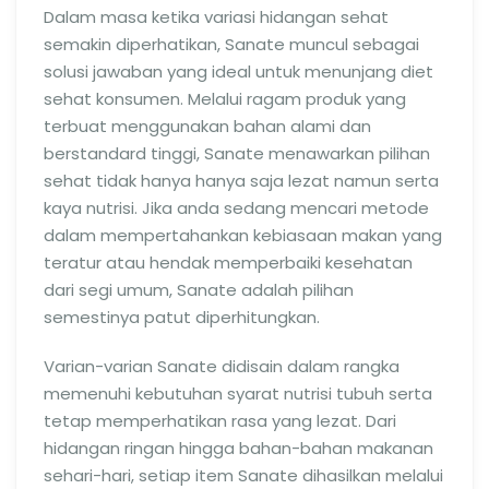
Dalam masa ketika variasi hidangan sehat
semakin diperhatikan, Sanate muncul sebagai
solusi jawaban yang ideal untuk menunjang diet
sehat konsumen. Melalui ragam produk yang
terbuat menggunakan bahan alami dan
berstandard tinggi, Sanate menawarkan pilihan
sehat tidak hanya hanya saja lezat namun serta
kaya nutrisi. Jika anda sedang mencari metode
dalam mempertahankan kebiasaan makan yang
teratur atau hendak memperbaiki kesehatan
dari segi umum, Sanate adalah pilihan
semestinya patut diperhitungkan.
Varian-varian Sanate didisain dalam rangka
memenuhi kebutuhan syarat nutrisi tubuh serta
tetap memperhatikan rasa yang lezat. Dari
hidangan ringan hingga bahan-bahan makanan
sehari-hari, setiap item Sanate dihasilkan melalui