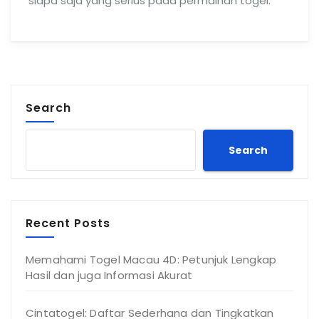
siapa saja yang serius pada permainan togel.
Search
Search
Recent Posts
Memahami Togel Macau 4D: Petunjuk Lengkap
Hasil dan juga Informasi Akurat
Cintatogel: Daftar Sederhana dan Tingkatkan