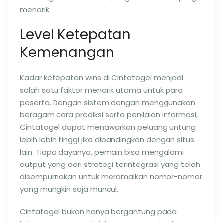
menarik.
Level Ketepatan
Kemenangan
Kadar ketepatan wins di Cintatogel menjadi
salah satu faktor menarik utama untuk para
peserta. Dengan sistem dengan menggunakan
beragam cara prediksi serta penilaian informasi,
Cintatogel dapat menawarkan peluang untung
lebih lebih tinggi jika dibandingkan dengan situs
lain. Tiapa dayanya, pemain bisa mengalami
output yang dari strategi terintegrasi yang telah
disempurnakan untuk meramalkan nomor-nomor
yang mungkin saja muncul.
Cintatogel bukan hanya bergantung pada