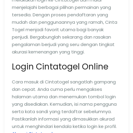
menjelajahi berbagai pilihan permainan yang
tersedia. Dengan proses pendaftaran yang
mudah dan penggunaannya yang ramah, Cinta
Togel menjadi favorit utama bagi banyak
penjudi. Bergabunglah sekarang dan rasakan
pengalaman berjudi yang seru dengan tingkat
akurasi kemenangan yang tinggi.
Login Cintatogel Online
Cara masuk di Cintatogel sangatlah gampang
dan cepat. Anda cuma perlu mengakses
halaman utama dan menemukan tombol login
yang disediakan. Kemudian, isi nama pengguna
serta kata sandi yang terdaftar sebelumnya.
Pastikanlah informasi yang dimasukkan akurad
untuk menghindari kendala ketika login ke profil.