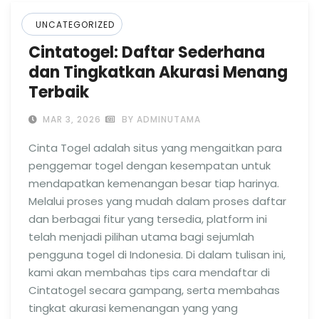
UNCATEGORIZED
Cintatogel: Daftar Sederhana
dan Tingkatkan Akurasi Menang
Terbaik
MAR 3, 2026
BY ADMINUTAMA
Cinta Togel adalah situs yang mengaitkan para
penggemar togel dengan kesempatan untuk
mendapatkan kemenangan besar tiap harinya.
Melalui proses yang mudah dalam proses daftar
dan berbagai fitur yang tersedia, platform ini
telah menjadi pilihan utama bagi sejumlah
pengguna togel di Indonesia. Di dalam tulisan ini,
kami akan membahas tips cara mendaftar di
Cintatogel secara gampang, serta membahas
tingkat akurasi kemenangan yang yang