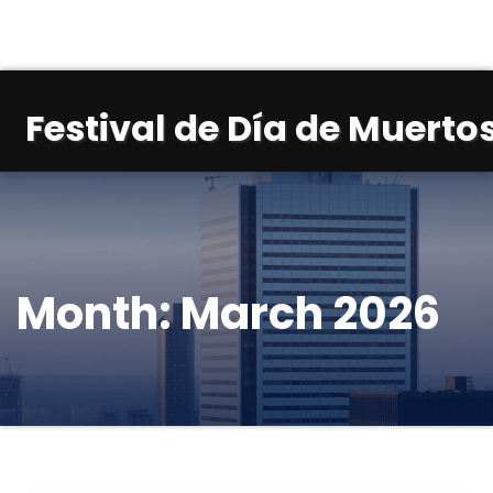
Festival de Día de Muertos
Month:
March 2026