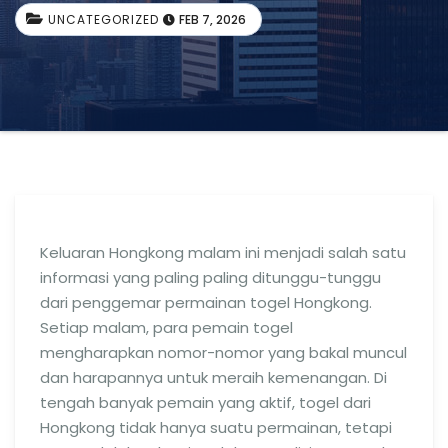
UNCATEGORIZED
FEB 7, 2026
Keluaran Hongkong malam ini menjadi salah satu
informasi yang paling paling ditunggu-tunggu
dari penggemar permainan togel Hongkong.
Setiap malam, para pemain togel
mengharapkan nomor-nomor yang bakal muncul
dan harapannya untuk meraih kemenangan. Di
tengah banyak pemain yang aktif, togel dari
Hongkong tidak hanya suatu permainan, tetapi