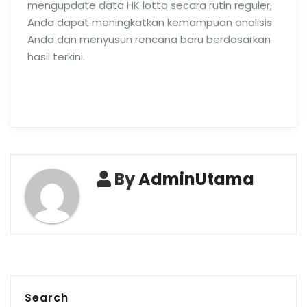
mengupdate data HK lotto secara rutin reguler,
Anda dapat meningkatkan kemampuan analisis
Anda dan menyusun rencana baru berdasarkan
hasil terkini.
By
AdminUtama
Search