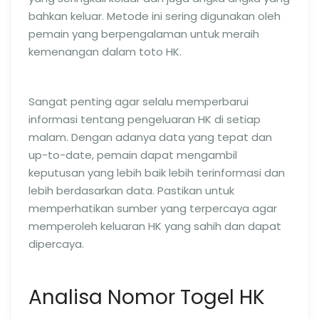
bahkan keluar. Metode ini sering digunakan oleh
pemain yang berpengalaman untuk meraih
kemenangan dalam toto HK.
Sangat penting agar selalu memperbarui
informasi tentang pengeluaran HK di setiap
malam. Dengan adanya data yang tepat dan
up-to-date, pemain dapat mengambil
keputusan yang lebih baik lebih terinformasi dan
lebih berdasarkan data. Pastikan untuk
memperhatikan sumber yang terpercaya agar
memperoleh keluaran HK yang sahih dan dapat
dipercaya.
Analisa Nomor Togel HK